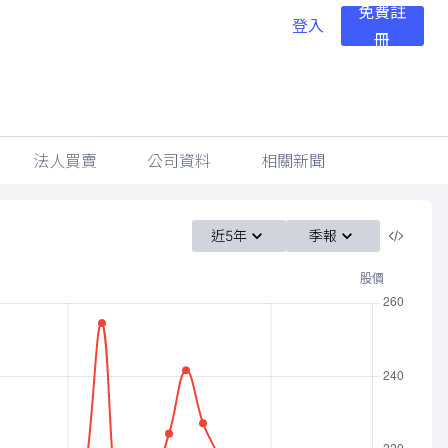
免費註
登入
冊
法人買賣
公司資料
相關新聞
近5年
季報