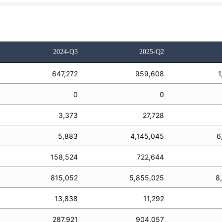
2024-Q3
2025-Q2
647,272
959,608
1
0
0
3,373
27,728
5,883
4,145,045
6
158,524
722,644
815,052
5,855,025
8
13,838
11,292
287,921
904,057