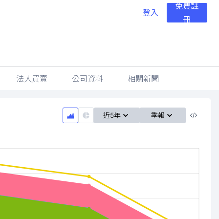
免費註
登入
冊
法人買賣
公司資料
相關新聞
近5年
季報