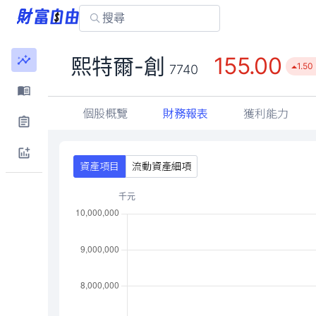
155.00
熙特爾-創
1.50
7740
個股概覽
財務報表
獲利能力
資產項目
流動資產細項