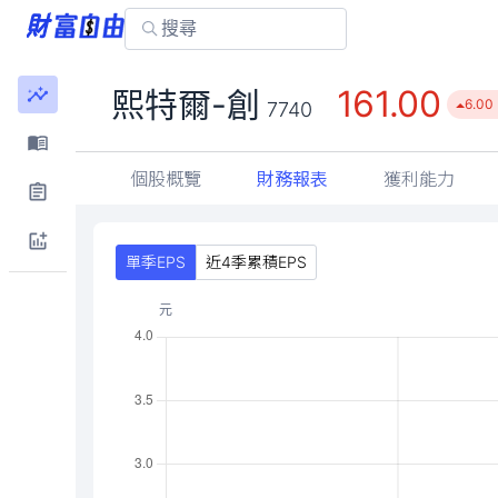
161.00
熙特爾-創
6.00
7740
個股概覽
財務報表
獲利能力
單季EPS
近4季累積EPS