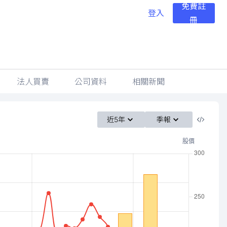
免費註
登入
冊
法人買賣
公司資料
相關新聞
近5年
季報