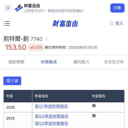
財富自由
熙特爾-創 7740
打開
153.50
0.32%
立即使用APP，開啟您的股市智慧導航！
登入
熙特爾-創
7740
153.50
0.32%
最近更新時間：
2026/08/05 05:30
個股概覽
財務報表
獲利能力
安全性分析
電子書
年度
季度報告
年度報告
無
第Q1季度財務報告
2026
無
第Q4季度財務報告
2025
第Q2季度財務報告