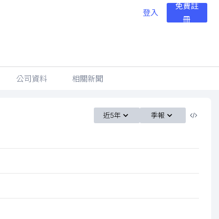
免費註
登入
冊
公司資料
相關新聞
近5年
季報