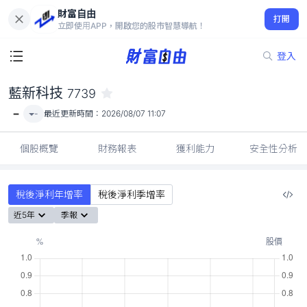
財富自由
藍新科技 7739
打開
-
立即使用APP，開啟您的股市智慧導航！
登入
藍新科技
7739
-
-
最近更新時間：
2026/08/07 11:07
個股概覽
財務報表
獲利能力
安全性分析
稅後淨利年增率
稅後淨利季增率
近5年
季報