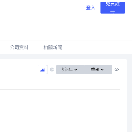
免費註
登入
冊
公司資料
相關新聞
近5年
季報