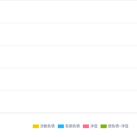
流動負債
長期負債
淨值
總負債+淨值