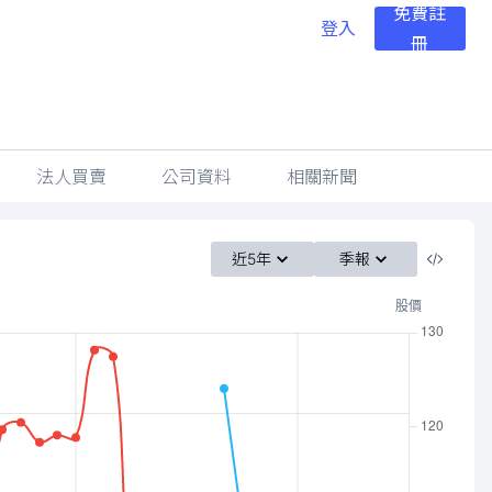
免費註
登入
冊
法人買賣
公司資料
相關新聞
近5年
季報