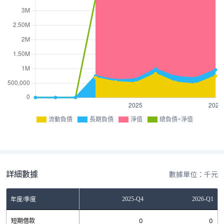
流動負債
長期負債
淨值
總負債+淨值
詳細數據
數據單位：千元
Q2
2025-Q3
2025-Q4
2026-Q1
年度/季度
0
短期借款
0
0
0