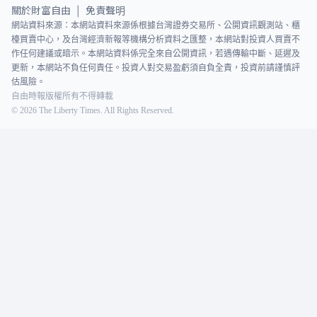
關於財富自由
免責聲明
|
網站資料來源：本網站資料來源係根據台灣證券交易所、公開資訊觀測站、櫃
檯買賣中心，及台灣經濟新報等機構分析資料之匯整，本網站對投資人買賣不
作任何建議或暗示。本網站資料係完全來自公開資訊，若遇傳輸中斷、延遲及
更新，本網站不負任何責任。投資人對交易盈虧須自負全責，投資前請謹慎評
估風險。
自由時報版權所有不得轉載
©
2026
The Liberty Times. All Rights Reserved.