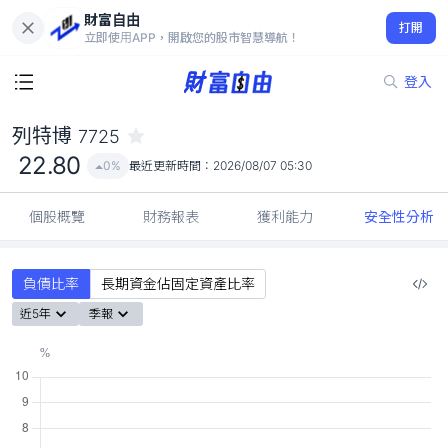
財富自由
列特博 7725
打開
22.80
0%
立即使用APP，開啟您的股市智慧導航！
登入
列特博
7725
22.80
0%
最近更新時間：
2026/08/07 05:30
個股概覽
財務報表
獲利能力
安全性分析
負債比率
長期資金佔固定資產比率
近5年
季報