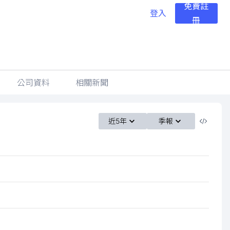
免費註
登入
冊
公司資料
相關新聞
近5年
季報