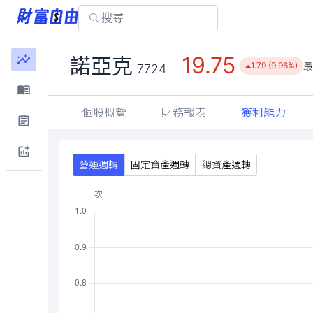
19.75
諾亞克
最
1.79 (9.96%)
7724
個股概覽
財務報表
獲利能力
營運週轉
固定資產週轉
總資產週轉