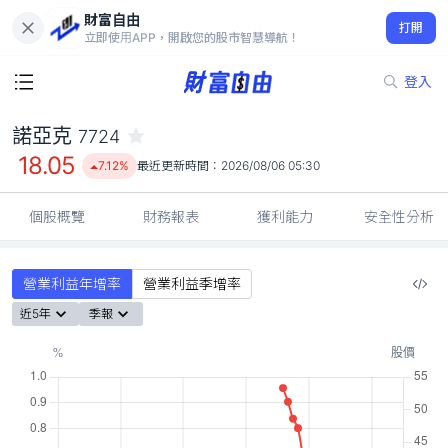
財富自由
諾亞克 7724
打開
18.05
7.12%
立即使用APP，開啟您的股市智慧導航！
登入
諾亞克
7724
18.05
7.12%
最近更新時間：
2026/08/06 05:30
個股概覽
財務報表
獲利能力
安全性分析
營業利益年增率
營業利益季增率
近5年
季報