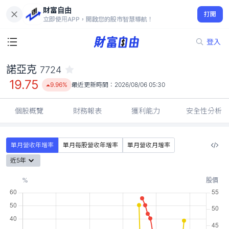
財富自由
諾亞克 7724
打開
19.75
9.96%
立即使用APP，開啟您的股市智慧導航！
登入
諾亞克
7724
19.75
9.96%
最近更新時間：
2026/08/06 05:30
個股概覽
財務報表
獲利能力
安全性分析
單月營收年增率
單月每股營收年增率
單月營收月增率
近5年