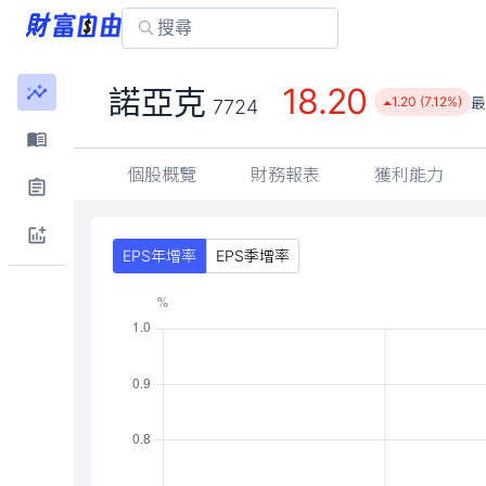
18.20
諾亞克
最
1.20 (7.12%)
7724
個股概覽
財務報表
獲利能力
EPS年增率
EPS季增率