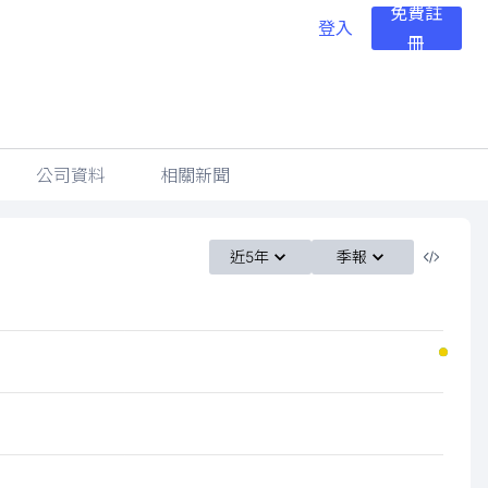
免費註
登入
冊
公司資料
相關新聞
近5年
季報