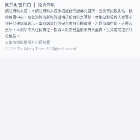
關於財富自由
免責聲明
|
網站資料來源：本網站資料來源係根據台灣證券交易所、公開資訊觀測站、櫃
檯買賣中心，及台灣經濟新報等機構分析資料之匯整，本網站對投資人買賣不
作任何建議或暗示。本網站資料係完全來自公開資訊，若遇傳輸中斷、延遲及
更新，本網站不負任何責任。投資人對交易盈虧須自負全責，投資前請謹慎評
估風險。
自由時報版權所有不得轉載
©
2026
The Liberty Times. All Rights Reserved.