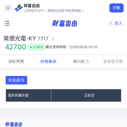
財富自由
萊德光電-KY 7717
打開
427.00
-2.95%
立即使用APP，開啟您的股市智慧導航！
登入
萊德光電-KY
7717
427.00
-2.95%
最近更新時間：
2026/08/06 05:30
個股概覽
財務報表
獲利能力
安全性分析
股利政策
股利所屬年度
公告日
No Rows To Show