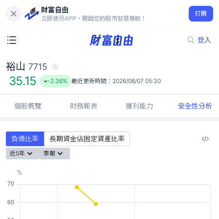
財富自由
裕山 7715
打開
35.15
-2.36%
立即使用APP，開啟您的股市智慧導航！
登入
裕山
7715
35.15
-2.36%
最近更新時間：
2026/08/07 05:30
個股概覽
財務報表
獲利能力
安全性分析
負債比率
長期資金佔固定資產比率
近5年
季報