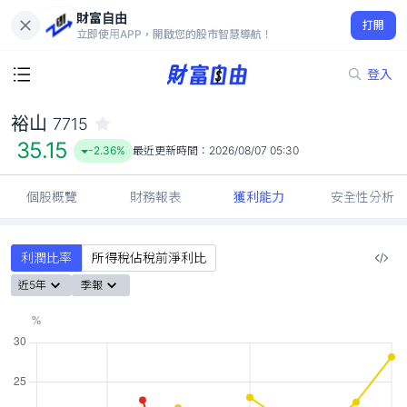
財富自由
裕山 7715
打開
35.15
-2.36%
立即使用APP，開啟您的股市智慧導航！
登入
裕山
7715
35.15
-2.36%
最近更新時間：
2026/08/07 05:30
個股概覽
財務報表
獲利能力
安全性分析
利潤比率
所得稅佔稅前淨利比
近5年
季報