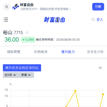
財富自由
裕山 7715
打開
36.00
-2.36%
立即使用APP，開啟您的股市智慧導航！
登入
裕山
7715
36.00
-2.36%
最近更新時間：
2026/08/06 05:30
個股概覽
財務報表
獲利能力
安全性分析
業外收支佔稅前淨利比
近5年
季報