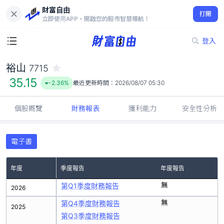
財富自由
裕山 7715
打開
35.15
-2.36%
立即使用APP，開啟您的股市智慧導航！
登入
裕山
7715
35.15
-2.36%
最近更新時間：
2026/08/07 05:30
個股概覽
財務報表
獲利能力
安全性分析
電子書
年度
季度報告
年度報告
無
第Q1季度財務報告
2026
無
第Q4季度財務報告
2025
第Q3季度財務報告