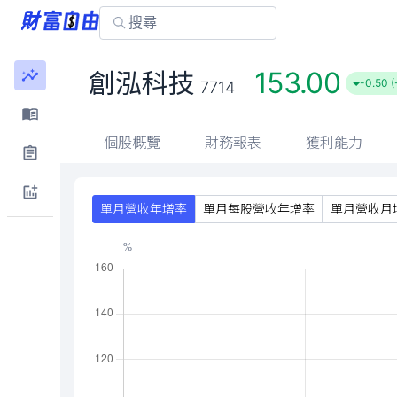
153.00
創泓科技
-0.50 
7714
個股概覽
財務報表
獲利能力
單月營收年增率
單月每股營收年增率
單月營收月