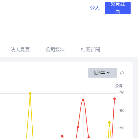
免費註
登入
冊
法人買賣
公司資料
相關新聞
近5年