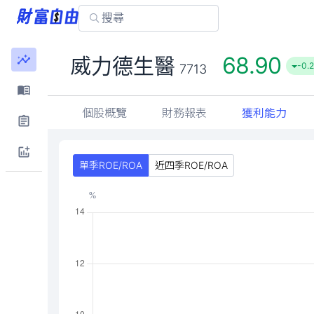
68.90
威力德生醫
-0.2
7713
個股概覽
財務報表
獲利能力
單季ROE/ROA
近四季ROE/ROA