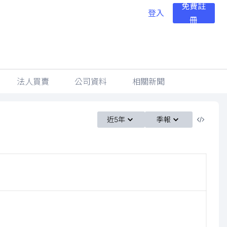
免費註
登入
冊
法人買賣
公司資料
相關新聞
近5年
季報