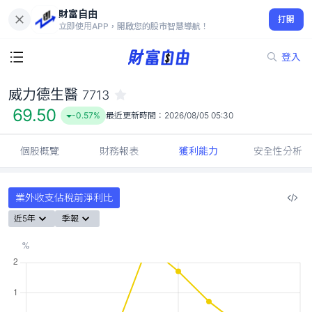
財富自由
威力德生醫 7713
打開
69.50
-0.57%
立即使用APP，開啟您的股市智慧導航！
登入
威力德生醫
7713
69.50
-0.57%
最近更新時間：
2026/08/05 05:30
個股概覽
財務報表
獲利能力
安全性分析
業外收支佔稅前淨利比
近5年
季報