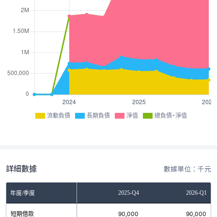
流動負債
長期負債
淨值
總負債+淨值
詳細數據
數據單位：千元
Q2
2025-Q3
2025-Q4
2026-Q1
年度/季度
0
短期借款
90,000
90,000
90,000