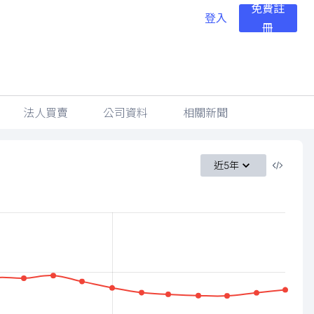
免費註
登入
冊
法人買賣
公司資料
相關新聞
近5年