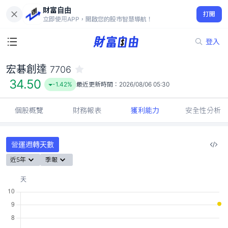
財富自由
宏碁創達 7706
打開
34.50
-1.42%
立即使用APP，開啟您的股市智慧導航！
登入
宏碁創達
7706
34.50
-1.42%
最近更新時間：
2026/08/06 05:30
個股概覽
財務報表
獲利能力
安全性分析
營運週轉天數
近5年
季報