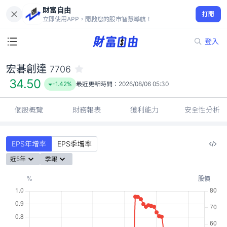
財富自由
宏碁創達 7706
打開
34.50
-1.42%
立即使用APP，開啟您的股市智慧導航！
登入
宏碁創達
7706
34.50
-1.42%
最近更新時間：
2026/08/06 05:30
個股概覽
財務報表
獲利能力
安全性分析
EPS年增率
EPS季增率
近5年
季報