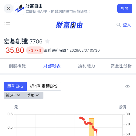
財富自由
宏碁創達 7706
打開
35.80
3.77%
立即使用APP，開啟您的股市智慧導航！
登入
宏碁創達
7706
35.80
3.77%
最近更新時間：
2026/08/07 05:30
個股概覽
財務報表
獲利能力
安全性分析
單季EPS
近4季累積EPS
近5年
季報