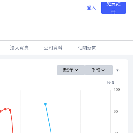
免費註
登入
冊
法人買賣
公司資料
相關新聞
近5年
季報