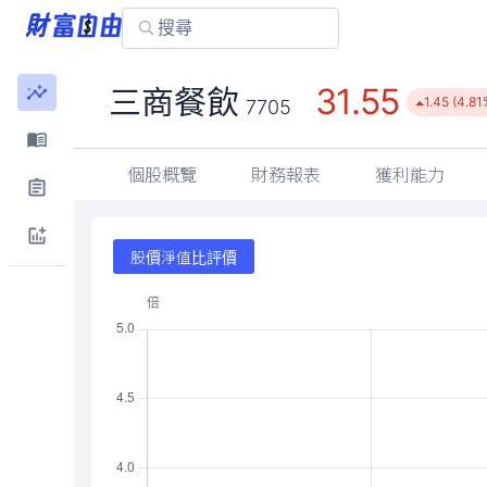
31.55
三商餐飲
1.45 (4.81
7705
個股概覽
財務報表
獲利能力
股價淨值比評價