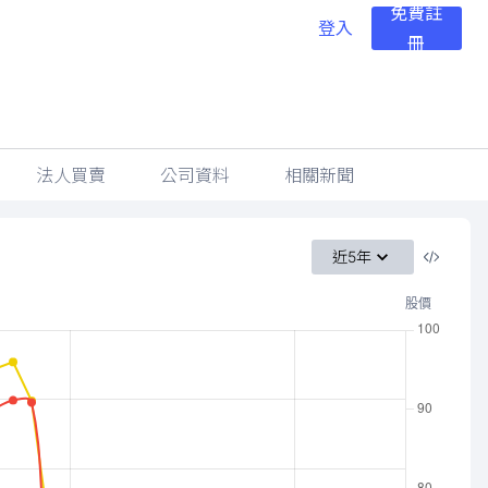
免費註
登入
冊
法人買賣
公司資料
相關新聞
近5年