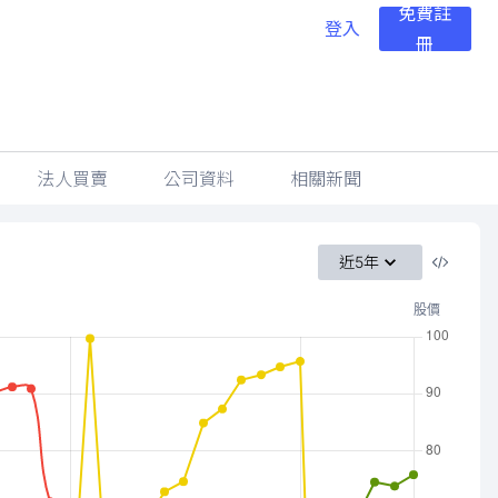
免費註
登入
冊
法人買賣
公司資料
相關新聞
近5年