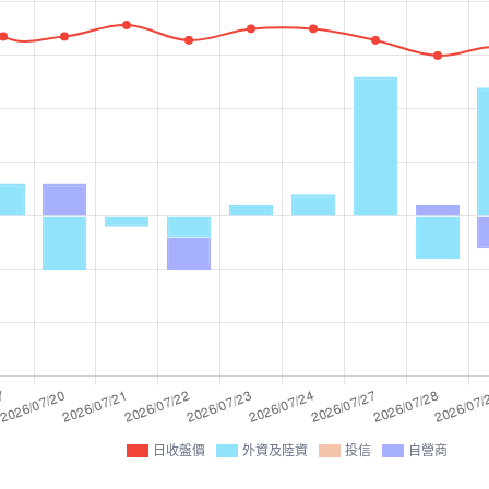
日收盤價
外資及陸資
投信
自營商