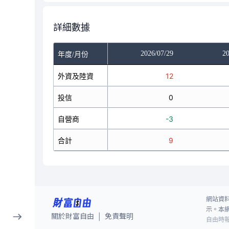
詳細數據
/27
2026/07/28
2026/07/29
20
年度/月份
13
外資及陸資
-4
12
0
投信
0
0
0
自營商
1
-3
13
合計
-3
9
網站資
示。本
關於財富自由
免責聲明
|
自由時