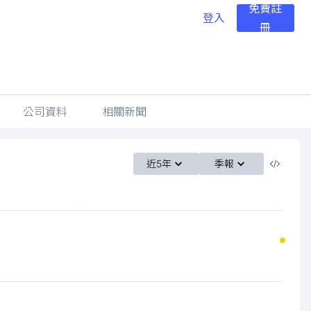
免費註
登入
冊
公司資料
相關新聞
近5年
季報