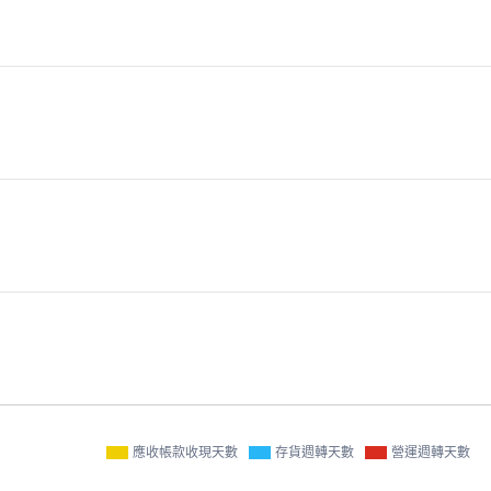
應收帳款收現天數
存貨週轉天數
營運週轉天數