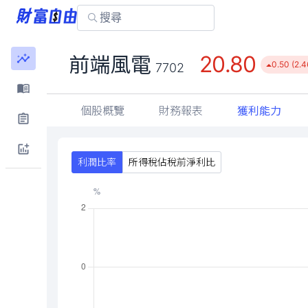
20.80
前端風電
0.50 (2.
7702
個股概覽
財務報表
獲利能力
利潤比率
所得稅佔稅前淨利比