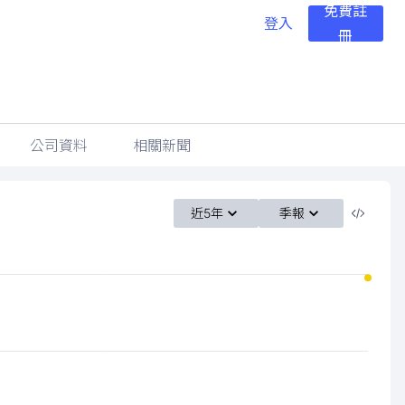
免費註
登入
冊
公司資料
相關新聞
近5年
季報