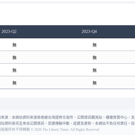
2023-Q2
2023-Q4
無
無
無
無
無
無
無
無
料來源：本網站資料來源係根據台灣證券交易所、公開資訊觀測站、櫃檯買賣中心，及
網站資料係完全來自公開資訊，若遇傳輸中斷、延遲及更新，本網站不負任何責任。投
報版權所有不得轉載
©
2026
The Liberty Times. All Rights Reserved.