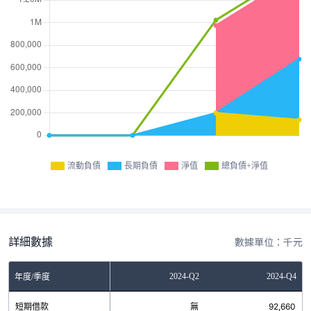
流動負債
長期負債
淨值
總負債+淨值
詳細數據
數據單位：千元
Q2
2023-Q4
2024-Q2
2024-Q4
年度/季度
無
短期借款
無
無
92,660