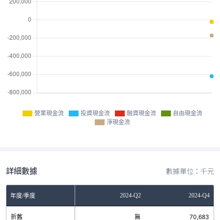
營業現金流
投資現金流
融資現金流
自由現金流
淨現金流
詳細數據
數據單位：千元
Q2
2023-Q4
2024-Q2
2024-Q4
年度/季度
無
折舊
無
無
70,683