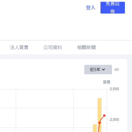
免費註
登入
冊
法人買賣
公司資料
相關新聞
近5年