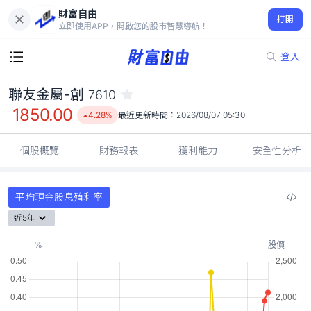
財富自由
聯友金屬-創 7610
打開
1850.00
4.28%
立即使用APP，開啟您的股市智慧導航！
登入
聯友金屬-創
7610
1850.00
4.28%
最近更新時間：
2026/08/07 05:30
個股概覽
財務報表
獲利能力
安全性分析
平均現金股息殖利率
近5年