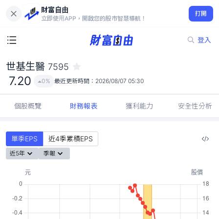
財富自由
世基生醫 7595
打開
7.20
0%
立即使用APP，開啟您的股市智慧導航！
登入
世基生醫
7595
7.20
0%
最近更新時間：
2026/08/07 05:30
個股概覽
財務報表
獲利能力
安全性分析
單季EPS
近4季累積EPS
近5年
季報