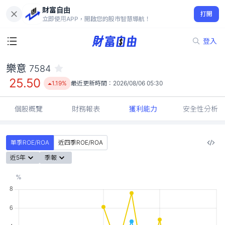
財富自由
樂意 7584
打開
25.50
1.19%
立即使用APP，開啟您的股市智慧導航！
登入
樂意
7584
25.50
1.19%
最近更新時間：
2026/08/06 05:30
個股概覽
財務報表
獲利能力
安全性分析
單季ROE/ROA
近四季ROE/ROA
近5年
季報