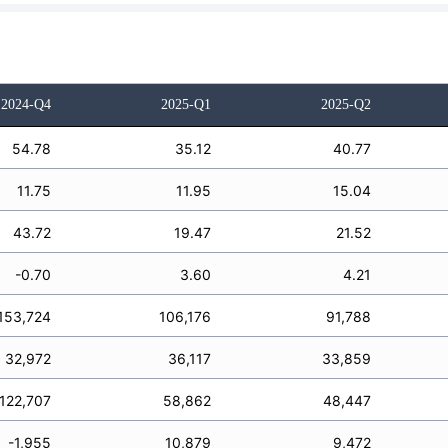
2024-Q4
2025-Q1
2025-Q2
54.78
35.12
40.77
11.75
11.95
15.04
43.72
19.47
21.52
-0.70
3.60
4.21
153,724
106,176
91,788
32,972
36,117
33,859
122,707
58,862
48,447
-1,955
10,879
9,472