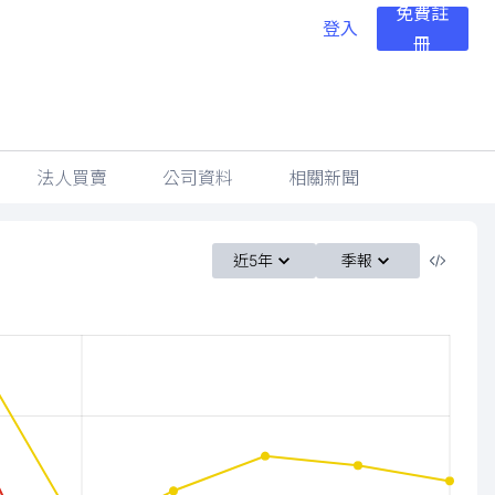
免費註
登入
冊
法人買賣
公司資料
相關新聞
近5年
季報