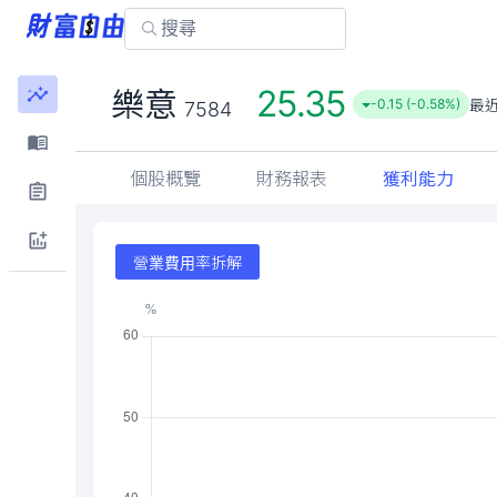
25.35
樂意
最
-0.15 (-0.58%)
7584
個股概覽
財務報表
獲利能力
營業費用率拆解