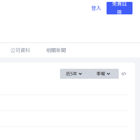
免費註
登入
冊
公司資料
相關新聞
近5年
季報