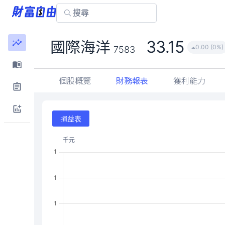
33.15
國際海洋
0.00 (0%)
7583
個股概覽
財務報表
獲利能力
損益表