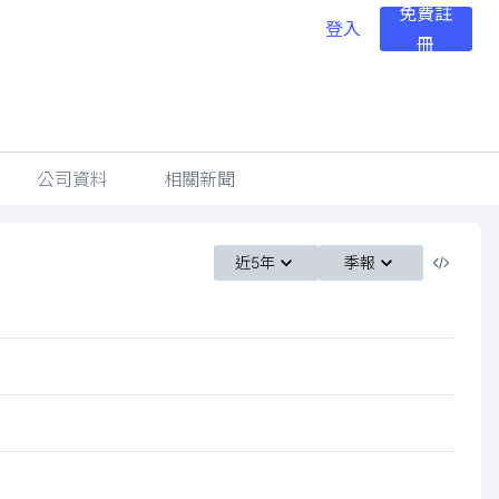
免費註
登入
冊
公司資料
相關新聞
近5年
季報