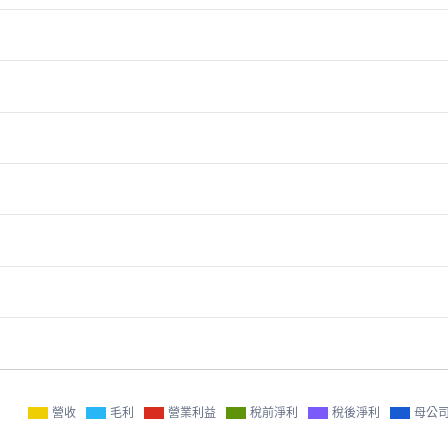
營收
毛利
營業利益
稅前淨利
稅後淨利
母公