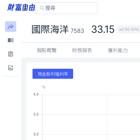
33.15
國際海洋
0.00 (0%)
7583
個股概覽
財務報表
獲利能力
現金股利殖利率