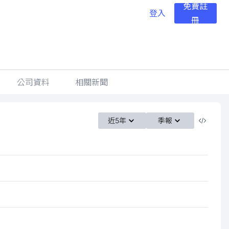
免費註
登入
冊
公司資料
相關新聞
近5年
季報