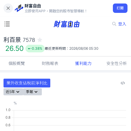
財富自由
利百景 7578
打開
26.50
-0.38%
立即使用APP，開啟您的股市智慧導航！
登入
利百景
7578
26.50
-0.38%
最近更新時間：
2026/08/06 05:30
個股概覽
財務報表
獲利能力
安全性分析
業外收支佔稅前淨利比
近5年
季報