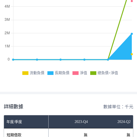
流動負債
長期負債
淨值
總負債+淨值
詳細數據
數據單位：千元
Q4
2023-Q2
2023-Q4
2024-Q2
年度/季度
無
短期借款
無
無
無