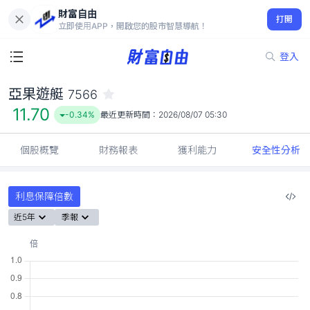
財富自由
亞果遊艇 7566
打開
11.70
-0.34%
立即使用APP，開啟您的股市智慧導航！
登入
亞果遊艇
7566
11.70
-0.34%
最近更新時間：
2026/08/07 05:30
個股概覽
財務報表
獲利能力
安全性分析
利息保障倍數
近5年
季報