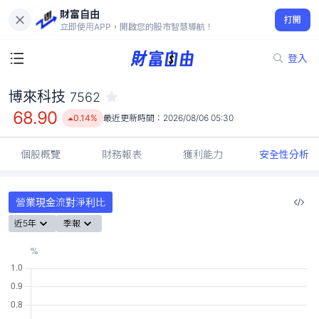
財富自由
博來科技 7562
打開
68.90
0.14%
立即使用APP，開啟您的股市智慧導航！
登入
博來科技
7562
68.90
0.14%
最近更新時間：
2026/08/06 05:30
個股概覽
財務報表
獲利能力
安全性分析
營業現金流對淨利比
近5年
季報